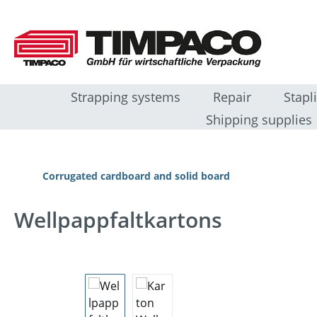
 naar de hoofdinhoud
Ga naar de zoekopdracht
Ga naar de hoofdnavigatie
Strapping systems
Repair
Stapl
Shipping supplies
Corrugated cardboard and solid board
Wellpappfaltkartons
Afbeeldingengalerij overslaan