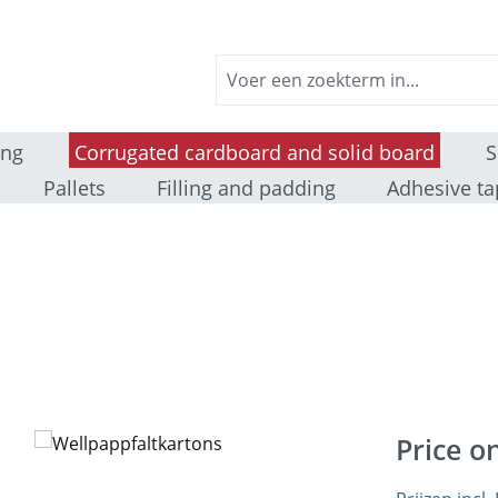
ing
Corrugated cardboard and solid board
S
Pallets
Filling and padding
Adhesive ta
Price o