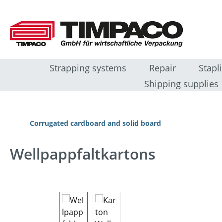
 naar de hoofdinhoud
Ga naar de zoekopdracht
Ga naar de hoofdnavigatie
Strapping systems
Repair
Stapl
Shipping supplies
Corrugated cardboard and solid board
Wellpappfaltkartons
Afbeeldingengalerij overslaan