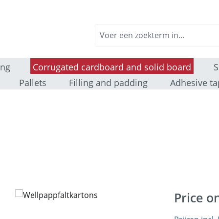
ing
Corrugated cardboard and solid board
S
Pallets
Filling and padding
Adhesive ta
Price o