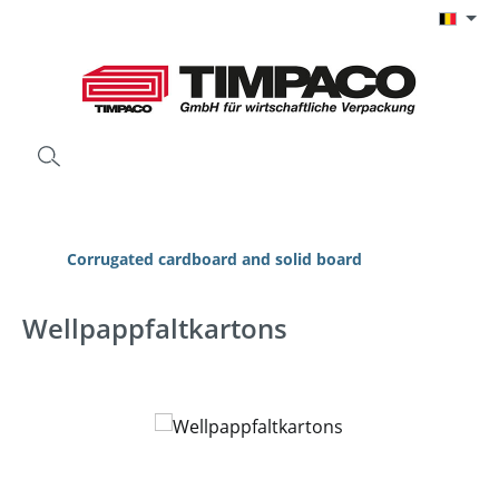
Ga naar de hoofdinhoud
Corrugated cardboard and solid board
Wellpappfaltkartons
Afbeeldingengalerij overslaan