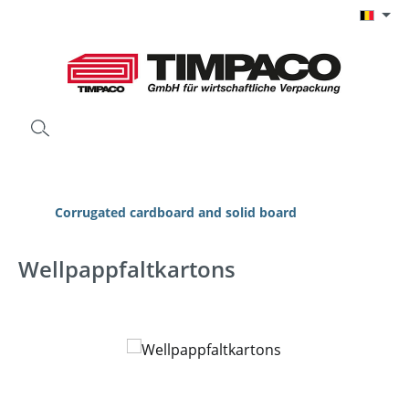
Ga naar de hoofdinhoud
Corrugated cardboard and solid board
Wellpappfaltkartons
Afbeeldingengalerij overslaan