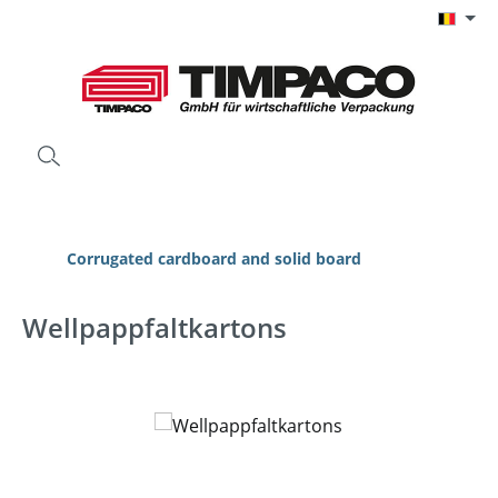
Ga naar de hoofdinhoud
Corrugated cardboard and solid board
Wellpappfaltkartons
Afbeeldingengalerij overslaan