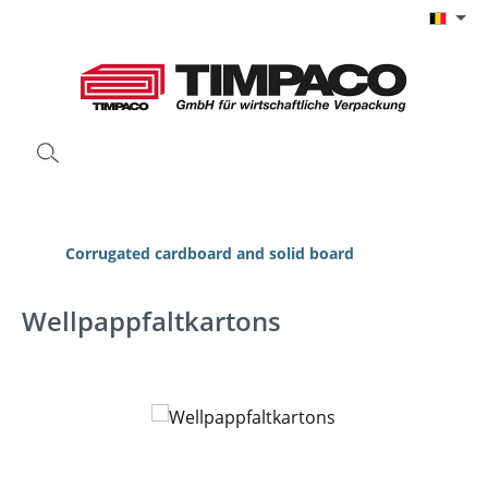
Ga naar de hoofdinhoud
Corrugated cardboard and solid board
Wellpappfaltkartons
Afbeeldingengalerij overslaan