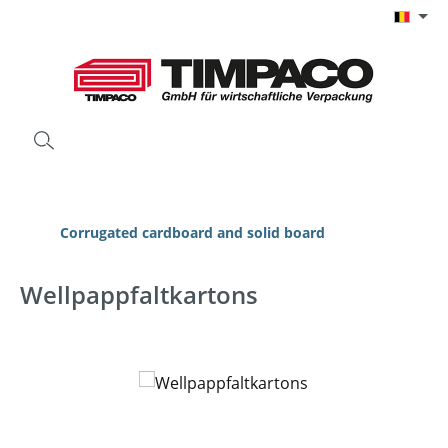
Ga naar de hoofdinhoud
Corrugated cardboard and solid board
Wellpappfaltkartons
Afbeeldingengalerij overslaan