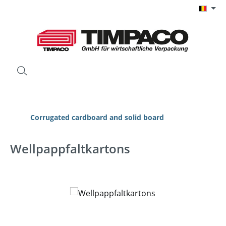
Ga naar de hoofdinhoud
Corrugated cardboard and solid board
Wellpappfaltkartons
Afbeeldingengalerij overslaan