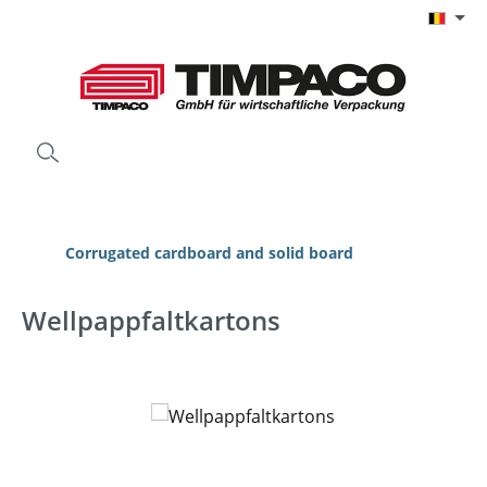
Ga naar de hoofdinhoud
Corrugated cardboard and solid board
Wellpappfaltkartons
Afbeeldingengalerij overslaan