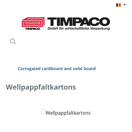
Ga naar de hoofdinhoud
Corrugated cardboard and solid board
Wellpappfaltkartons
Afbeeldingengalerij overslaan