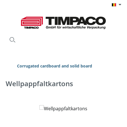
Ga naar de hoofdinhoud
Corrugated cardboard and solid board
Wellpappfaltkartons
Afbeeldingengalerij overslaan