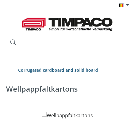
Ga naar de hoofdinhoud
Corrugated cardboard and solid board
Wellpappfaltkartons
Afbeeldingengalerij overslaan