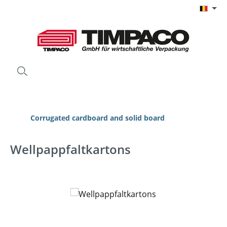
Ga naar de hoofdinhoud
Corrugated cardboard and solid board
Wellpappfaltkartons
Afbeeldingengalerij overslaan