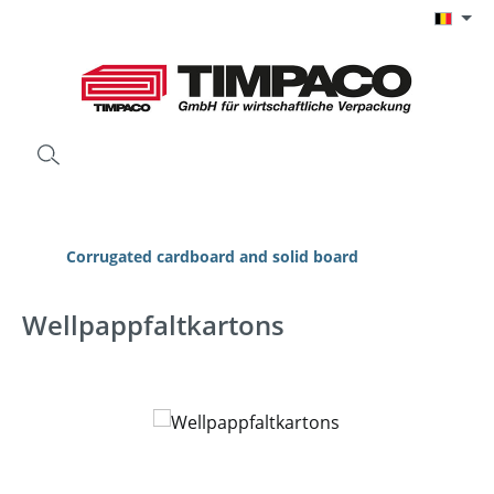
Ga naar de hoofdinhoud
Corrugated cardboard and solid board
Wellpappfaltkartons
Afbeeldingengalerij overslaan