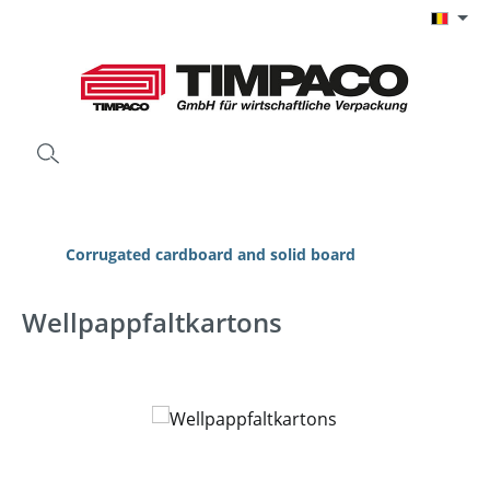
Ga naar de hoofdinhoud
Corrugated cardboard and solid board
Wellpappfaltkartons
Afbeeldingengalerij overslaan