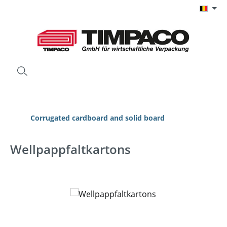
Ga naar de hoofdinhoud
Corrugated cardboard and solid board
Wellpappfaltkartons
Afbeeldingengalerij overslaan