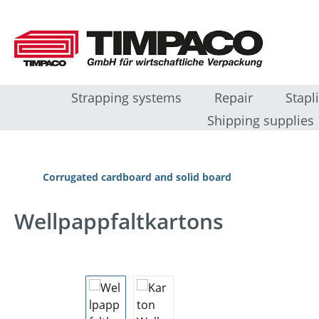
 naar de hoofdinhoud
Ga naar de zoekopdracht
Ga naar de hoofdnavigatie
Strapping systems
Repair
Stapl
Shipping supplies
Corrugated cardboard and solid board
Wellpappfaltkartons
Afbeeldingengalerij overslaan