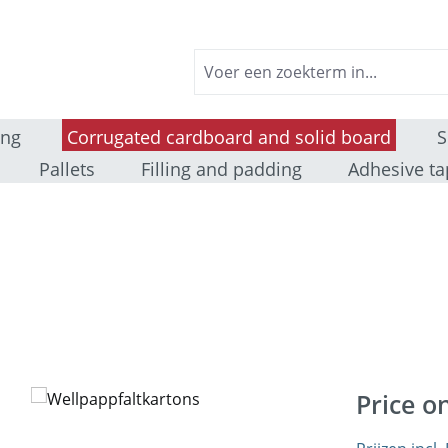
ing
Corrugated cardboard and solid board
S
Pallets
Filling and padding
Adhesive ta
Price o