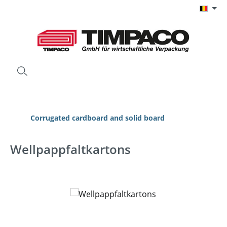
Ga naar de hoofdinhoud
Corrugated cardboard and solid board
Wellpappfaltkartons
Afbeeldingengalerij overslaan