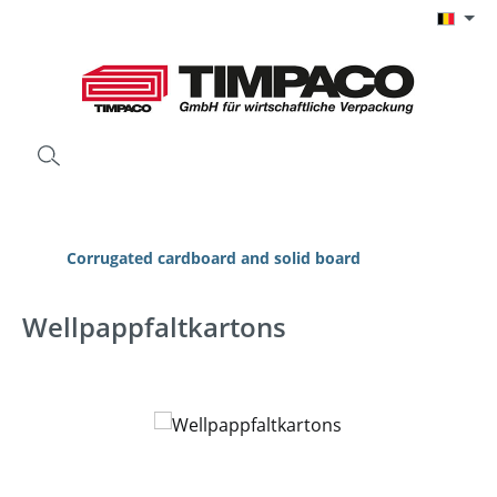
Ga naar de hoofdinhoud
Corrugated cardboard and solid board
Wellpappfaltkartons
Afbeeldingengalerij overslaan