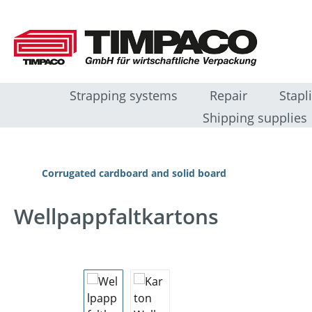
 naar de hoofdinhoud
Ga naar de zoekopdracht
Ga naar de hoofdnavigatie
Strapping systems
Repair
Stapl
Shipping supplies
Corrugated cardboard and solid board
Wellpappfaltkartons
Afbeeldingengalerij overslaan