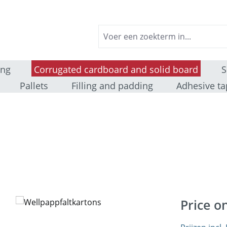
ing
Corrugated cardboard and solid board
S
Pallets
Filling and padding
Adhesive ta
Price o