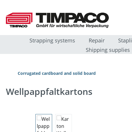
 naar de hoofdinhoud
Ga naar de zoekopdracht
Ga naar de hoofdnavigatie
Strapping systems
Repair
Stapl
Shipping supplies
Corrugated cardboard and solid board
Wellpappfaltkartons
Afbeeldingengalerij overslaan