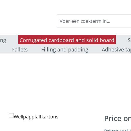
ing
Corrugated cardboard and solid board
S
Pallets
Filling and padding
Adhesive ta
Price o