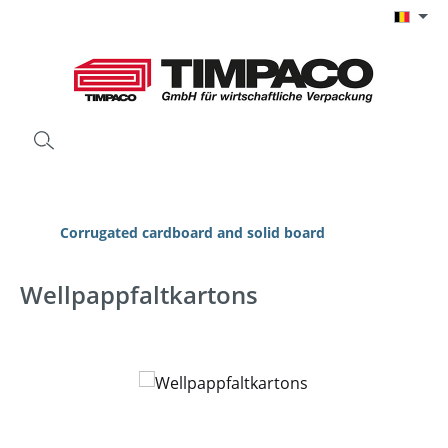
Ga naar de hoofdinhoud
Corrugated cardboard and solid board
Wellpappfaltkartons
Afbeeldingengalerij overslaan