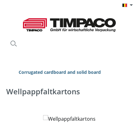
Ga naar de hoofdinhoud
Corrugated cardboard and solid board
Wellpappfaltkartons
Afbeeldingengalerij overslaan