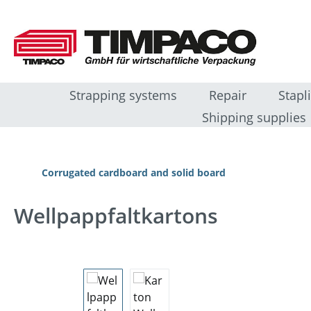
 naar de hoofdinhoud
Ga naar de zoekopdracht
Ga naar de hoofdnavigatie
Strapping systems
Repair
Stapl
Shipping supplies
Corrugated cardboard and solid board
Wellpappfaltkartons
Afbeeldingengalerij overslaan