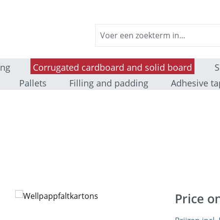
ing
Corrugated cardboard and solid board
S
Pallets
Filling and padding
Adhesive ta
Price o