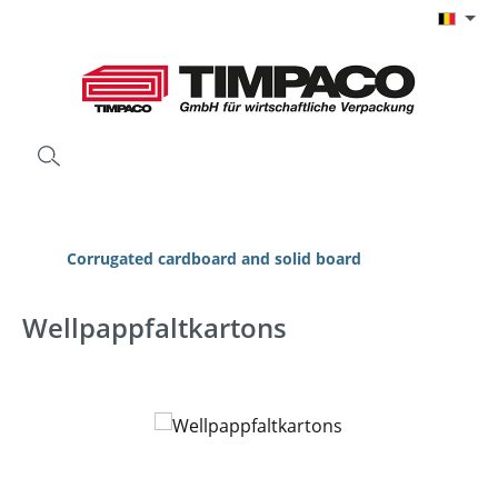
Ga naar de hoofdinhoud
Corrugated cardboard and solid board
Wellpappfaltkartons
Afbeeldingengalerij overslaan