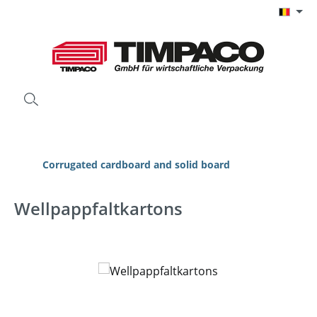
Ga naar de hoofdinhoud
Corrugated cardboard and solid board
Wellpappfaltkartons
Afbeeldingengalerij overslaan