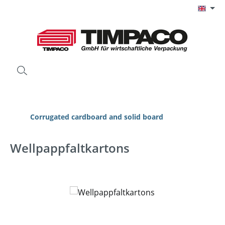
Skip to main content
Corrugated cardboard and solid board
Wellpappfaltkartons
Skip image gallery