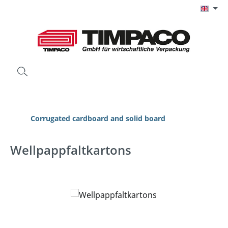
Skip to main content
Corrugated cardboard and solid board
Wellpappfaltkartons
Skip image gallery