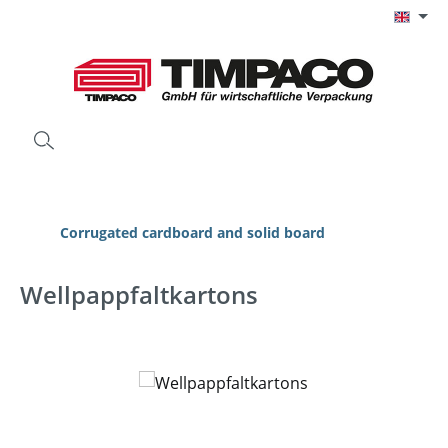
Skip to main content
Corrugated cardboard and solid board
Wellpappfaltkartons
Skip image gallery