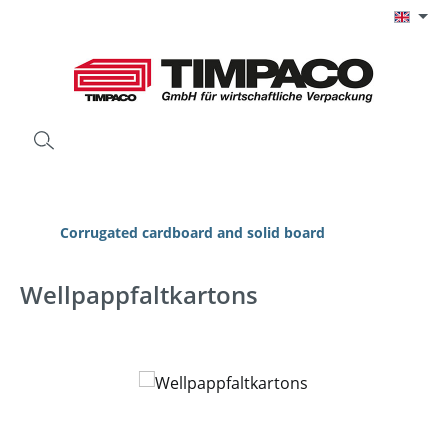
Skip to main content
Corrugated cardboard and solid board
Wellpappfaltkartons
Skip image gallery