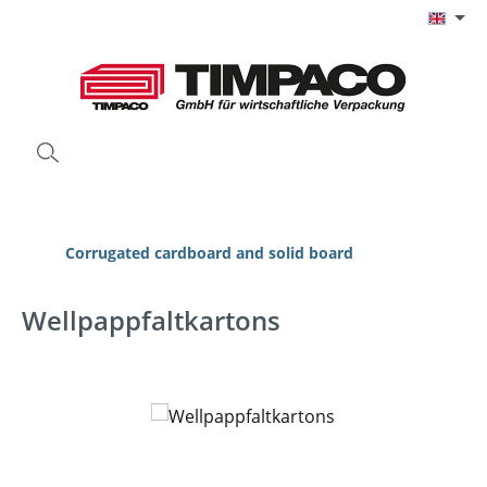
Skip to main content
Corrugated cardboard and solid board
Wellpappfaltkartons
Skip image gallery