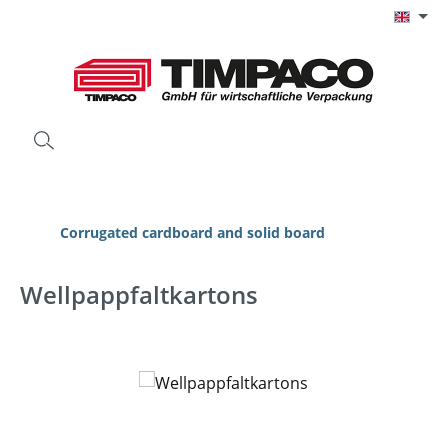
Skip to main content
Corrugated cardboard and solid board
Wellpappfaltkartons
Skip image gallery