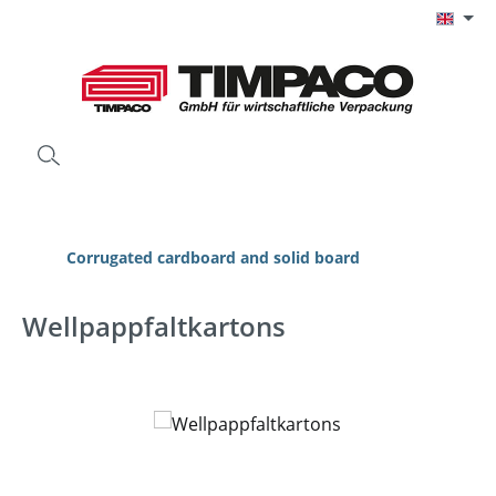
Skip to main content
Corrugated cardboard and solid board
Wellpappfaltkartons
Skip image gallery