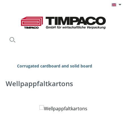
Skip to main content
Corrugated cardboard and solid board
Wellpappfaltkartons
Skip image gallery