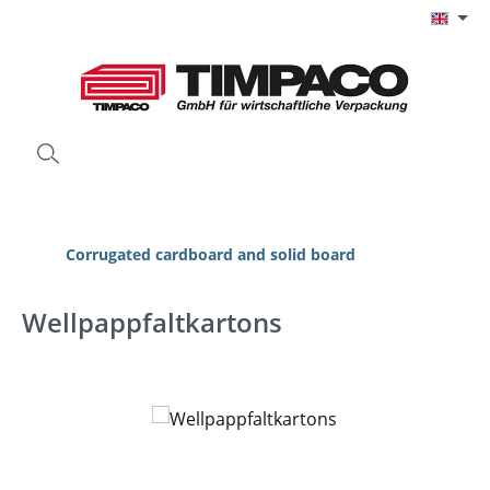
Skip to main content
Corrugated cardboard and solid board
Wellpappfaltkartons
Skip image gallery