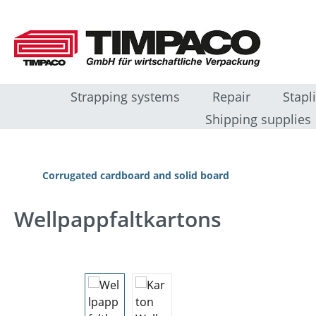
ip to main content
Skip to search
Skip to main navigation
Strapping systems
Repair
Stapl
Shipping supplies
Corrugated cardboard and solid board
Wellpappfaltkartons
Skip image gallery