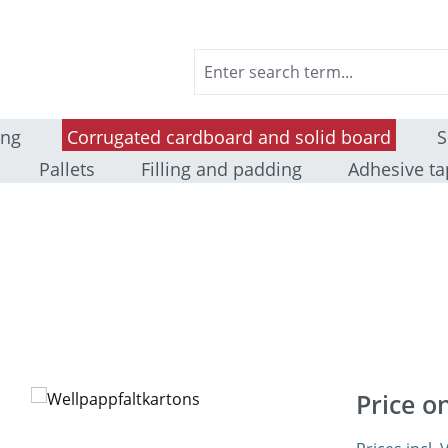
ing
Corrugated cardboard and solid board
S
Pallets
Filling and padding
Adhesive ta
Price o