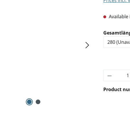
Prices incl.
Available 
Select
Gesamtlän
Product 
Product n