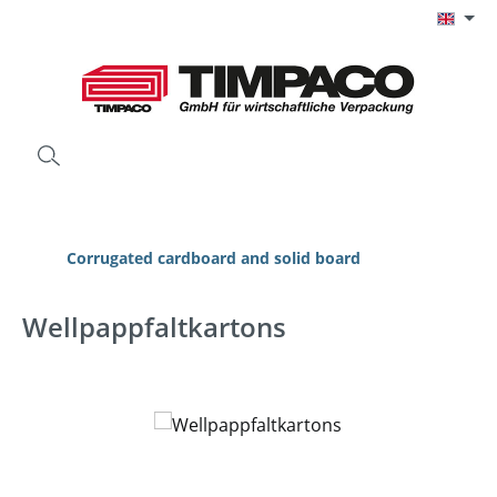
Skip to main content
Corrugated cardboard and solid board
Wellpappfaltkartons
Skip image gallery