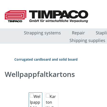
ip to main content
Skip to search
Skip to main navigation
Strapping systems
Repair
Stapl
Shipping supplies
Corrugated cardboard and solid board
Wellpappfaltkartons
Skip image gallery