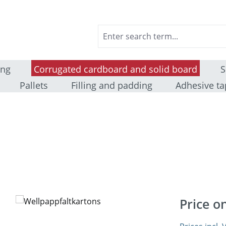
ing
Corrugated cardboard and solid board
S
Pallets
Filling and padding
Adhesive ta
Price o