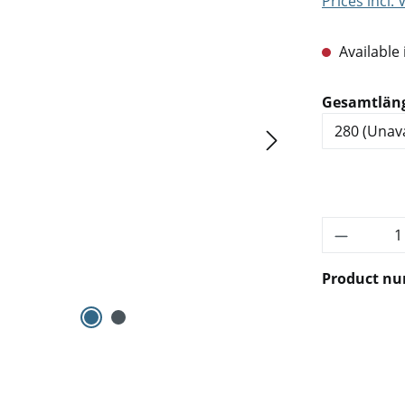
Prices incl.
Available 
Select
Gesamtlän
Product 
Product n