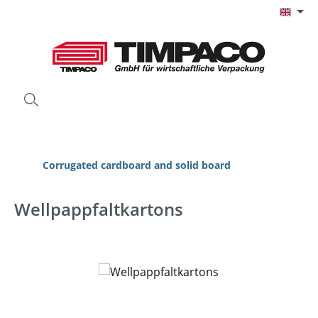
Skip to main content
Corrugated cardboard and solid board
Wellpappfaltkartons
Skip image gallery