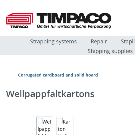
ip to main content
Skip to search
Skip to main navigation
Strapping systems
Repair
Stapl
Shipping supplies
Corrugated cardboard and solid board
Wellpappfaltkartons
Skip image gallery