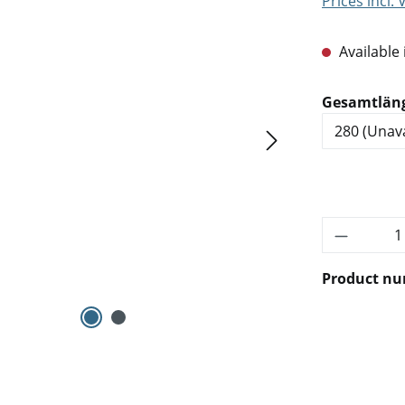
Prices incl.
Available 
Select
Gesamtlän
Product 
Product n