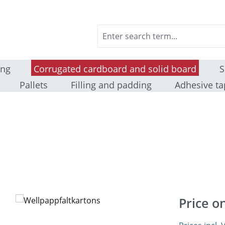
ing
Corrugated cardboard and solid board
S
Pallets
Filling and padding
Adhesive ta
Price o