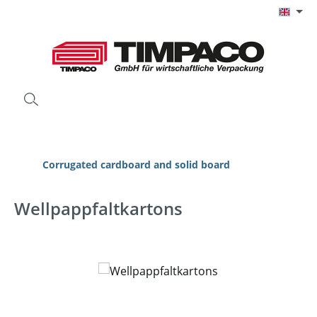
Skip to main content
Corrugated cardboard and solid board
Wellpappfaltkartons
Skip image gallery