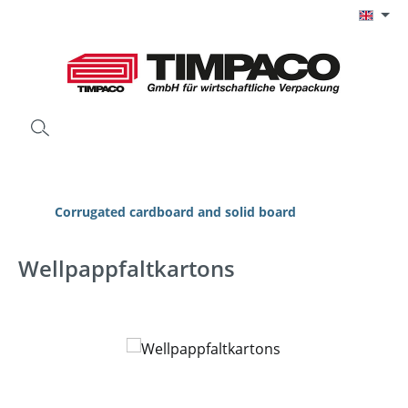
Skip to main content
Corrugated cardboard and solid board
Wellpappfaltkartons
Skip image gallery