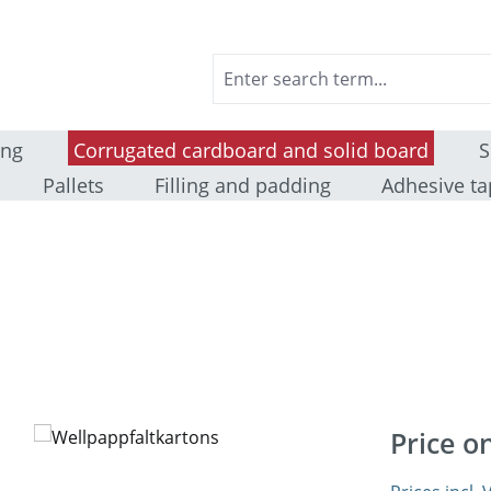
ing
Corrugated cardboard and solid board
S
Pallets
Filling and padding
Adhesive ta
Price o