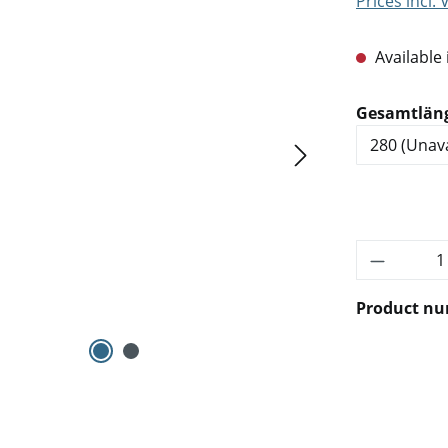
Prices incl.
Available 
Select
Gesamtlän
Product 
Product n