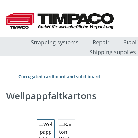
ip to main content
Skip to search
Skip to main navigation
Strapping systems
Repair
Stapl
Shipping supplies
Corrugated cardboard and solid board
Wellpappfaltkartons
Skip image gallery