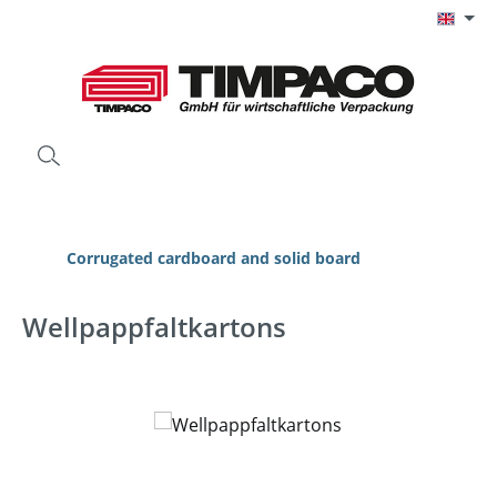
Skip to main content
Corrugated cardboard and solid board
Wellpappfaltkartons
Skip image gallery