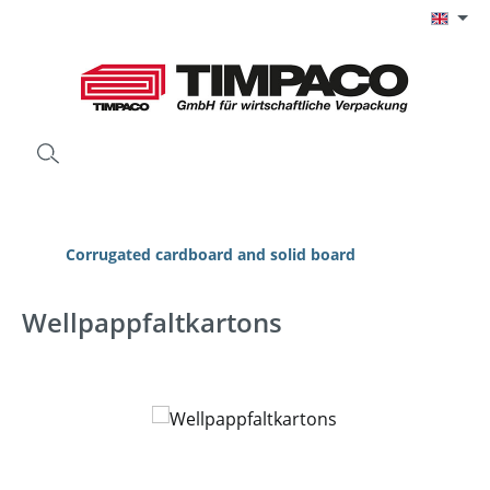
Skip to main content
Corrugated cardboard and solid board
Wellpappfaltkartons
Skip image gallery