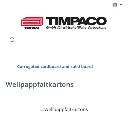
Skip to main content
Corrugated cardboard and solid board
Wellpappfaltkartons
Skip image gallery