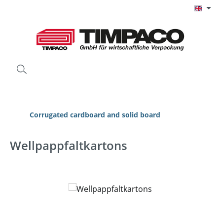
Skip to main content
Corrugated cardboard and solid board
Wellpappfaltkartons
Skip image gallery