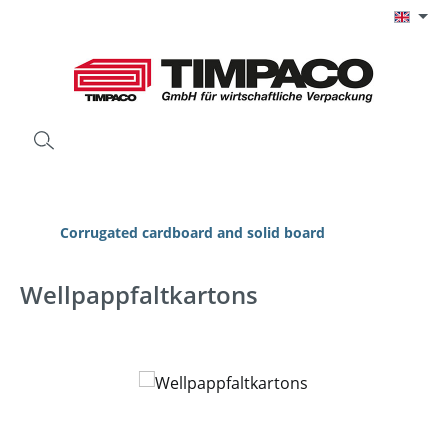
Skip to main content
Corrugated cardboard and solid board
Wellpappfaltkartons
Skip image gallery