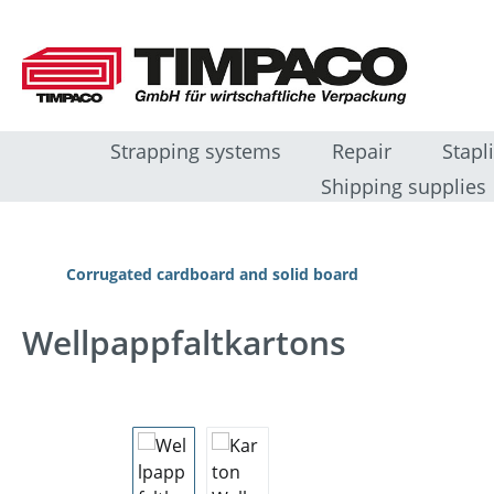
ip to main content
Skip to search
Skip to main navigation
Strapping systems
Repair
Stapl
Shipping supplies
Corrugated cardboard and solid board
Wellpappfaltkartons
Skip image gallery