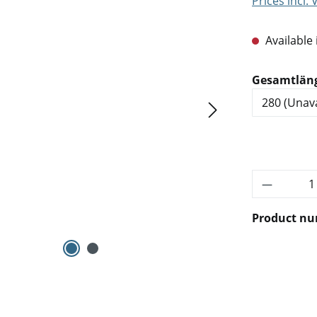
Prices incl.
Available 
Select
Gesamtlän
Product 
Product n