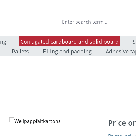
ing
Corrugated cardboard and solid board
S
Pallets
Filling and padding
Adhesive ta
Price o