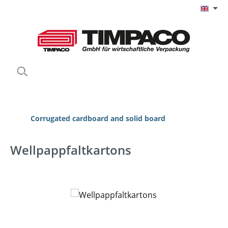
Skip to main content
Corrugated cardboard and solid board
Wellpappfaltkartons
Skip image gallery